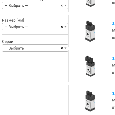
8
×
— Выбрать —
Размер [мм]
З
×
— Выбрать —
M
8
Серии
×
— Выбрать —
З
M
8
З
M
8