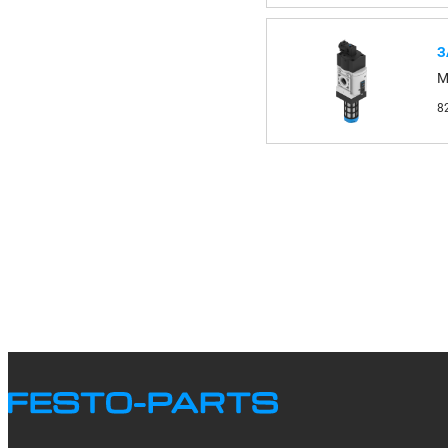
З
M
8