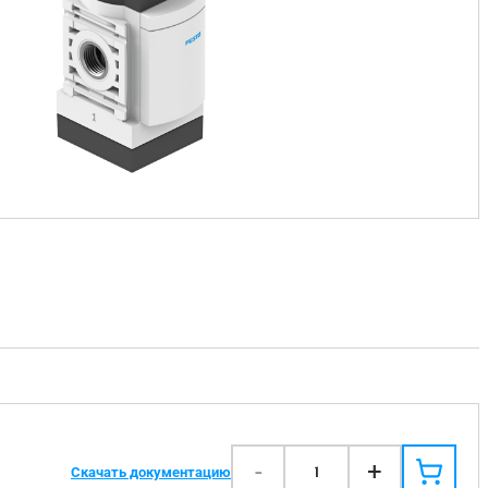
-
+
1
Скачать документацию