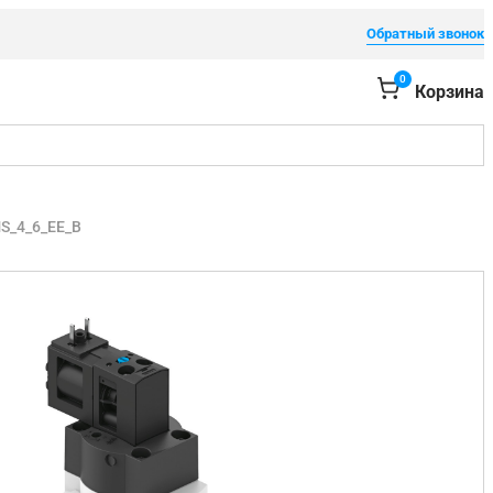
Обратный звонок
0
Корзина
S_4_6_EE_B