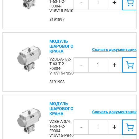
-
+
T-63-T-2-
1
F0304-
V15V15-PA10
8191897
МОДУЛЬ
ШАРОВОГО
Скачать документацию
КРАНА
VZBE-A-1/2-
-
+
T-63-T-2-
1
F0304-
V15V15-PB20
8191908
МОДУЛЬ
ШАРОВОГО
Скачать документацию
КРАНА
VZBE-A-3/4-
-
+
T-63-T-2-
1
F0304-
V15V15-PB40