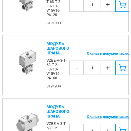
T-63-T-2-
-
+
1
F0710-
V15V16-
PA120
8191903
МОДУЛЬ
ШАРОВОГО
КРАНА
Скачать документацию
VZBE-A-3-T-
63-T-2-
-
+
1
F0710-
V15V16-
PA160
8191904
МОДУЛЬ
ШАРОВОГО
КРАНА
Скачать документацию
VZBE-A-3-T-
63-T-2-
1