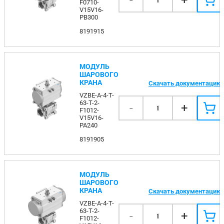
-
+
F0710-
V15V16-
PB300
8191915
МОДУЛЬ
ШАРОВОГО
КРАНА
Скачать документацию
VZBE-A-4-T-
63-T-2-
-
+
1
F1012-
V15V16-
PA240
8191905
МОДУЛЬ
ШАРОВОГО
КРАНА
Скачать документацию
VZBE-A-4-T-
63-T-2-
-
+
1
F1012-