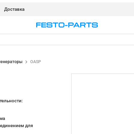
Доставка
генераторы
OASP
тельности:
ума
оединением для