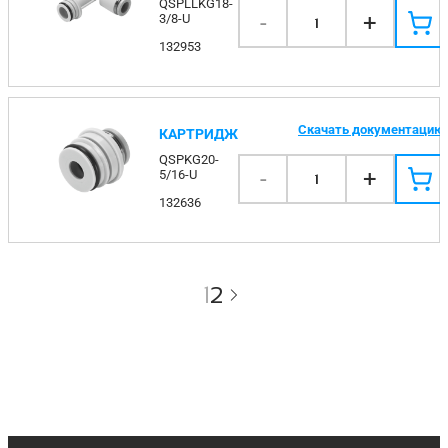
QSPLLKG18-
-
+
3/8-U
1
132953
Скачать документацию
КАРТРИДЖ
QSPKG20-
-
+
5/16-U
1
132636
1
2