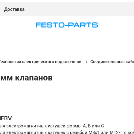
Доставка
Технология электрического подключения
Соединительные каб
емм клапанов
NEBV
ля электромагнитных катушек формы A, B или C
ля электромагнитных катушек с резьбой M8x1 или M12x1 с ко