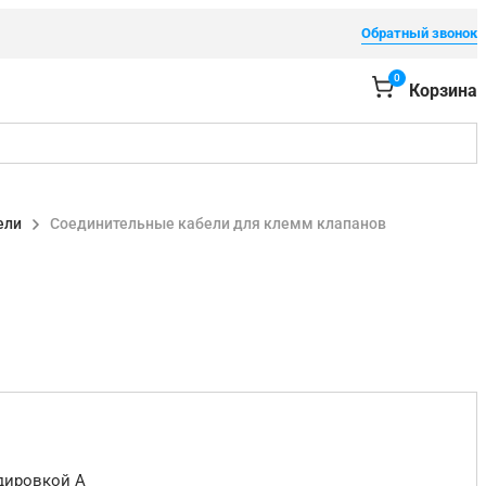
Обратный звонок
0
Корзина
ели
Соединительные кабели для клемм клапанов
дировкой A