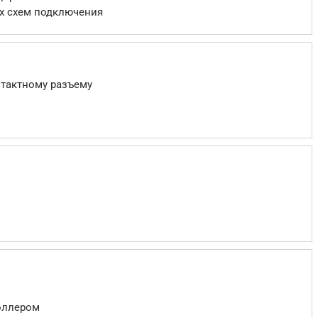
х схем подключения
нтактному разъему
оллером