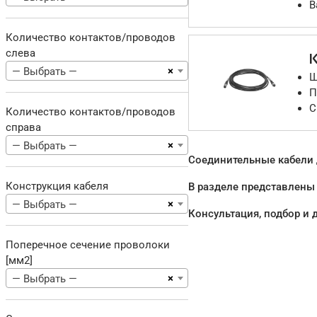
В
Количество контактов/проводов
слева
×
— Выбрать —
Ш
П
С
Количество контактов/проводов
справа
×
— Выбрать —
Соединительные кабели д
Конструкция кабеля
В разделе представлены с
×
— Выбрать —
Консультация, подбор и 
Поперечное сечение проволоки
[мм2]
×
— Выбрать —