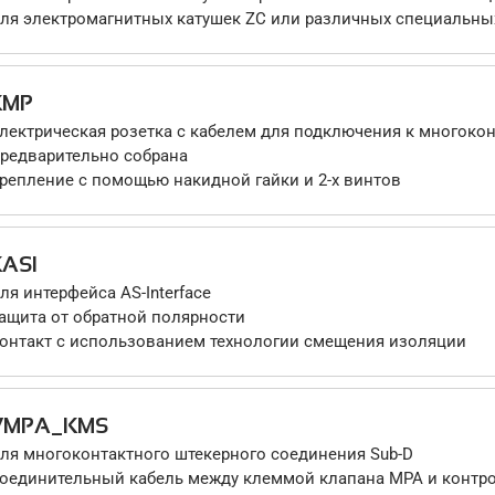
ля электромагнитных катушек ZC или различных специальны
KMP
лектрическая розетка с кабелем для подключения к многоко
редварительно собрана
репление с помощью накидной гайки и 2-х винтов
KASI
ля интерфейса AS-Interface
ащита от обратной полярности
онтакт с использованием технологии смещения изоляции
VMPA_KMS
ля многоконтактного штекерного соединения Sub-D
оединительный кабель между клеммой клапана MPA и контр