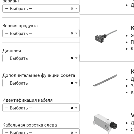
Вариант
Д
×
— Выбрать —
Версия продукта
×
— Выбрать —
Э
П
К
Дисплей
×
— Выбрать —
Дополнительные функции сокета
Д
×
— Выбрать —
З
К
Идентификация кабеля
×
— Выбрать —
Д
Кабельная розетка слева
С
×
— Выбрать —