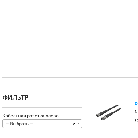
ФИЛЬТР
С
N
Кабельная розетка слева
8
×
— Выбрать —