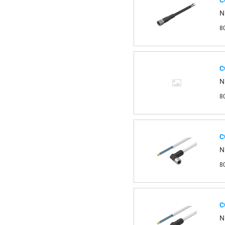
С
N
8
С
N
8
С
N
8
С
N