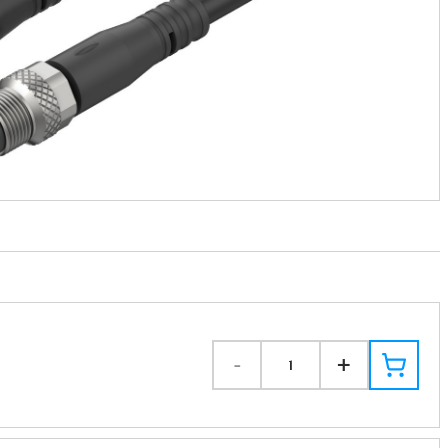
-
+
1