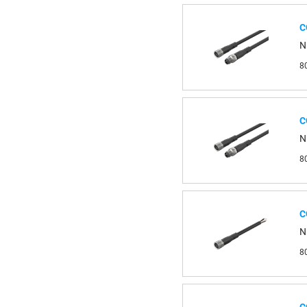
С
N
8
С
N
8
С
N
8