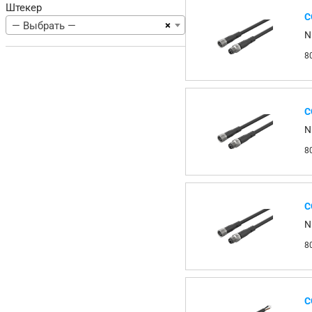
Штекер
С
×
— Выбрать —
N
8
С
N
8
С
N
8
С