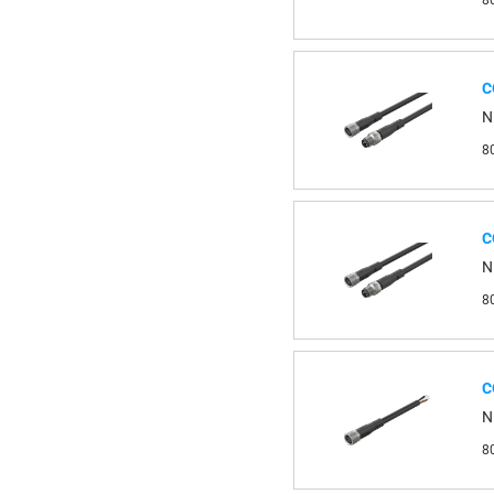
8
С
N
8
С
N
8
С
N
8