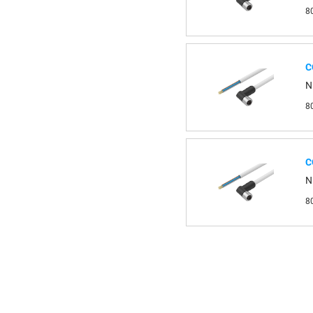
8
С
N
8
С
N
8