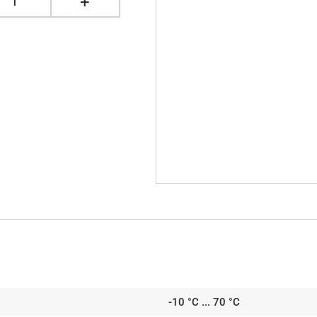
+
1
-10 °C ... 70 °C