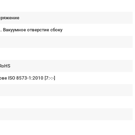
пряжение
.. Вакуумное отверстие сбоку
 RoHS
е ISO 8573-1:2010 [7:-:-]