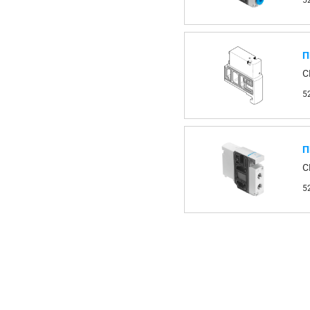
5
П
C
5
П
C
5