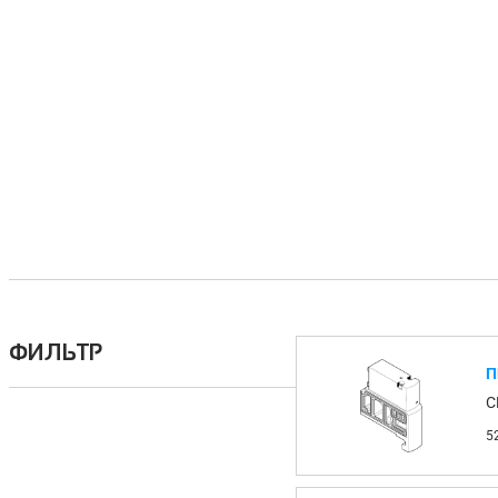
ФИЛЬТР
П
C
5