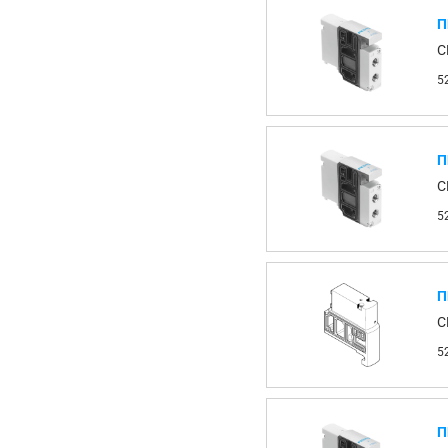
П
C
5
П
C
5
П
C
5
П