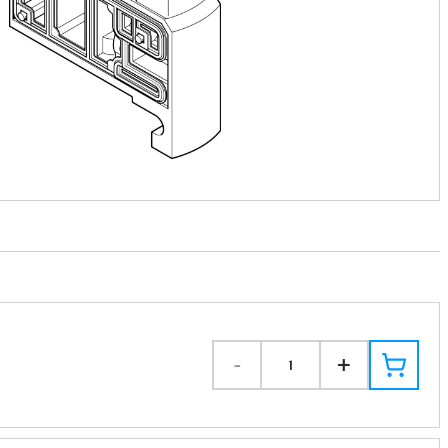
-
+
1