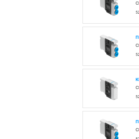
C
5
П
C
5
К
C
5
П
C