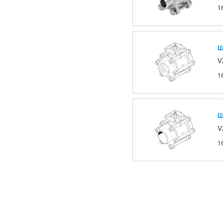
1
Ш
V
1
Ш
V
1