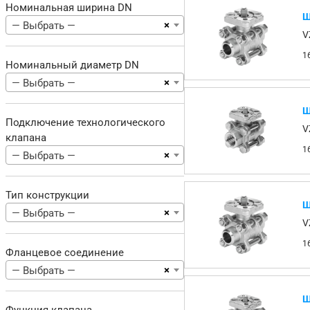
Номинальная ширина DN
Ш
×
— Выбрать —
V
1
Номинальный диаметр DN
×
— Выбрать —
Ш
Подключение технологического
V
клапана
1
×
— Выбрать —
Тип конструкции
Ш
×
— Выбрать —
V
1
Фланцевое соединение
×
— Выбрать —
Ш