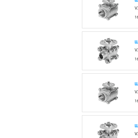
Ш
V
1
Ш
V
1
Ш
V
1
Ш
V