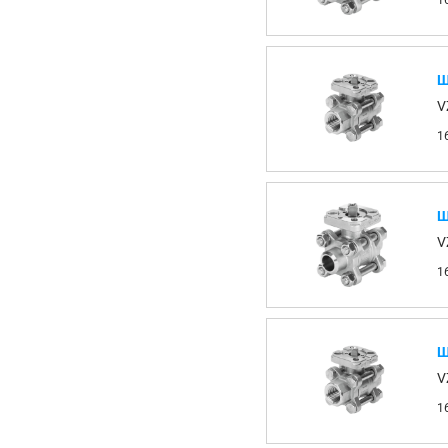
1
Ш
V
1
Ш
V
1
Ш
V
1