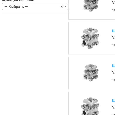
Функция клапана
V
×
— Выбрать —
1
Ш
V
1
Ш
V
1
Ш
V