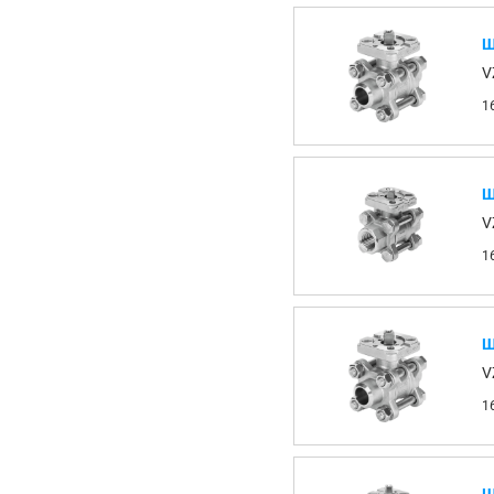
Ш
V
1
Ш
V
1
Ш
V
1