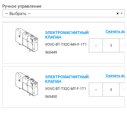
Ручное управление
×
— Выбрать —
Скачать до
ЭЛЕКТРОМАГНИТНЫЙ
КЛАПАН
-
VOVC-BT-T32C-MH-F-1T1
1
565449
Скачать до
ЭЛЕКТРОМАГНИТНЫЙ
КЛАПАН
-
VOVC-BT-T32C-MT-F-1T1
1
565450