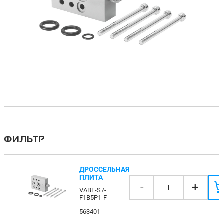
ФИЛЬТР
ДРОССЕЛЬНАЯ
ПЛИТА
-
+
1
VABF-S7-
F1B5P1-F
563401