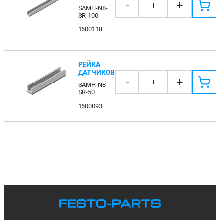
-
+
1
SAMH-N8-
SR-100
1600118
РЕЙКА
ДАТЧИКОВ
-
+
1
SAMH-N8-
SR-50
1600093