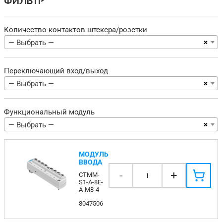
ФИЛЬТР
Количество контактов штекера/розетки
×
— Выбрать —
Переключающий вход/выход
×
— Выбрать —
Функциональный модуль
×
— Выбрать —
МОДУЛЬ
ВВОДА
-
+
CTMM-
1
S1-A-8E-
A-M8-4
8047506