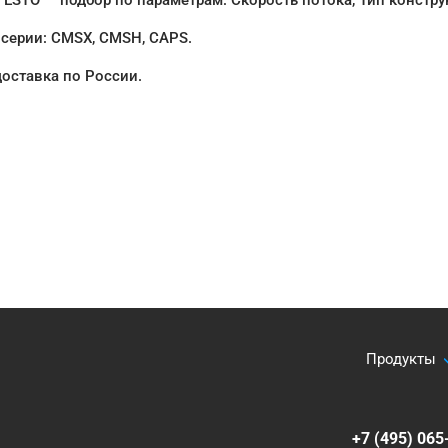
STO — подбор по параметрам: Скорость потока, Тип констру
 серии: CMSX, CMSH, CAPS.
доставка по России.
Продукты
+7 (495) 065