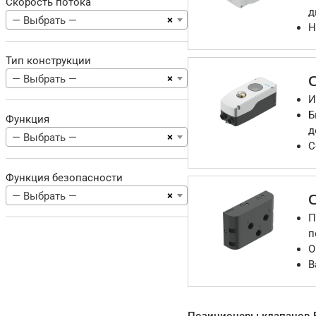
Скорость потока
д
×
— Выбрать —
Н
Тип конструкции
×
— Выбрать —
И
Б
Функция
д
×
— Выбрать —
С
Функция безопасности
×
— Выбрать —
П
п
О
В