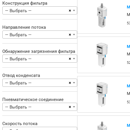
Конструкция фильтра
М
×
— Выбрать —
M
5
Направление потока
×
— Выбрать —
М
Обнаружение загрязнения фильтра
M
×
— Выбрать —
5
Отвод конденсата
×
— Выбрать —
М
M
Пневматическое соединение
5
×
— Выбрать —
Скорость потока
М