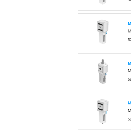
5
М
M
5
М
M
5
М
M
5