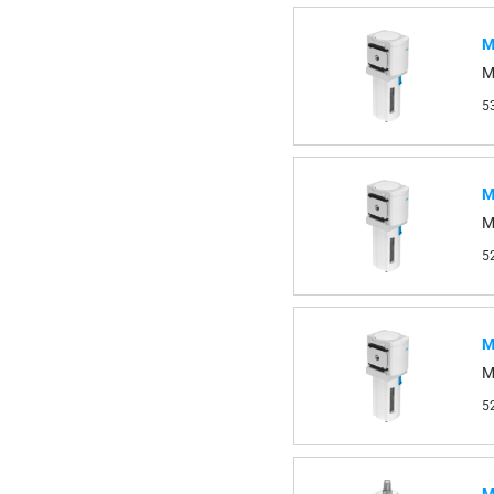
М
M
5
М
M
5
М
M
5