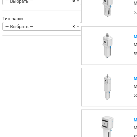
×
— Выбрать —
M
5
Тип чаши
×
— Выбрать —
М
M
5
М
M
5
М
M