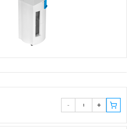
-
+
1