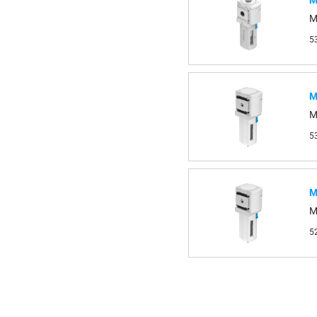
М
M
5
М
M
5
М
M
5