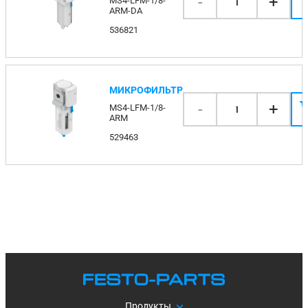
-
+
MS4-LFM-1/8-
1
ARM-DA
536821
МИКРОФИЛЬТР
-
+
MS4-LFM-1/8-
1
ARM
529463
Продукты