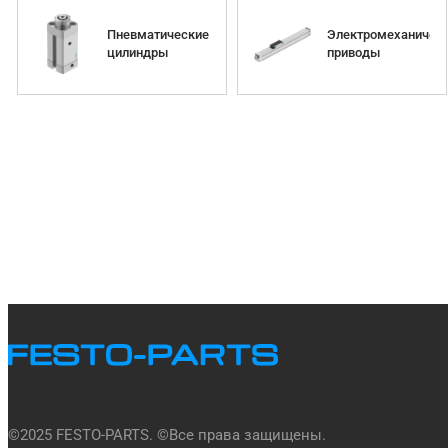
Пневматические
Электромеханичес
цилиндры
приводы
©
2025
FESTO-PARTS. ©Все права защищены.