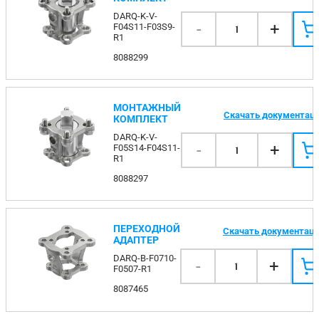
DARQ-K-V-
-
+
F04S11-F03S9-
1
R1
8088299
МОНТАЖНЫЙ
Скачать документац
КОМПЛЕКТ
DARQ-K-V-
-
+
F05S14-F04S11-
1
R1
8088297
ПЕРЕХОДНОЙ
Скачать документац
АДАПТЕР
DARQ-B-F0710-
-
+
1
F0507-R1
8087465