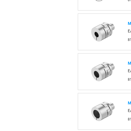
8
М
E
8
М
E
8
М
E
8