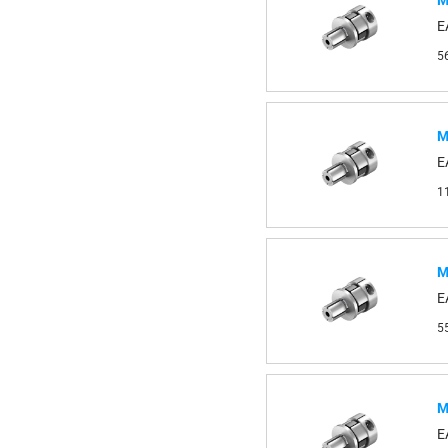
М
E
5
М
E
1
М
E
5
М
E