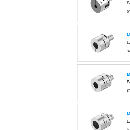
E
5
М
E
8
М
E
8
М
E