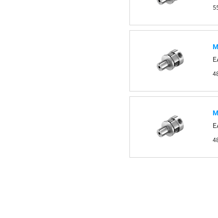
5
М
E
4
М
E
4