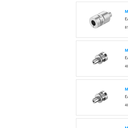
М
E
8
М
E
4
М
E
4