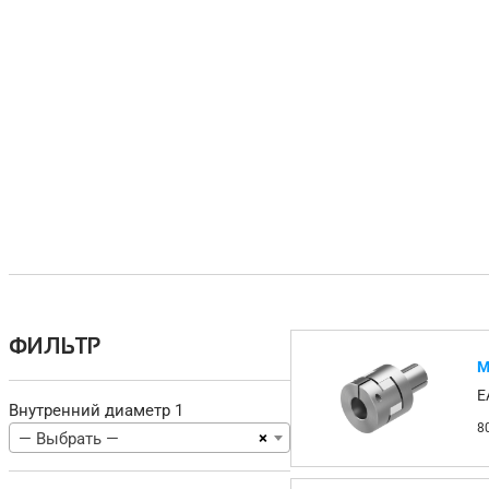
ФИЛЬТР
М
E
Внутренний диаметр 1
8
×
— Выбрать —