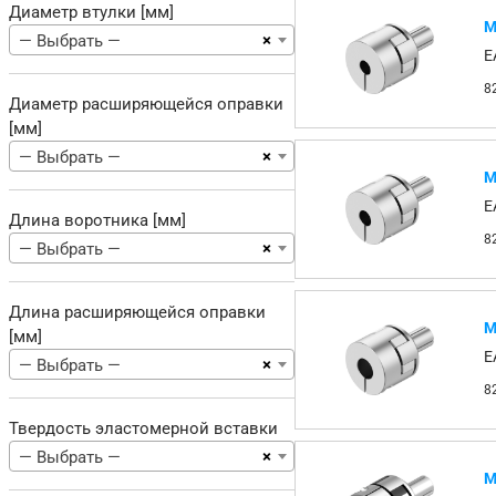
Диаметр втулки [мм]
М
×
— Выбрать —
E
8
Диаметр расширяющейся оправки
[мм]
×
— Выбрать —
М
E
Длина воротника [мм]
8
×
— Выбрать —
Длина расширяющейся оправки
М
[мм]
E
×
— Выбрать —
8
Твердость эластомерной вставки
×
— Выбрать —
М