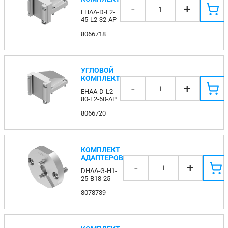
-
+
1
EHAA-D-L2-
45-L2-32-AP
8066718
УГЛОВОЙ
КОМПЛЕКТ
-
+
1
EHAA-D-L2-
80-L2-60-AP
8066720
КОМПЛЕКТ
АДАПТЕРОВ
-
+
1
DHAA-G-H1-
25-B18-25
8078739