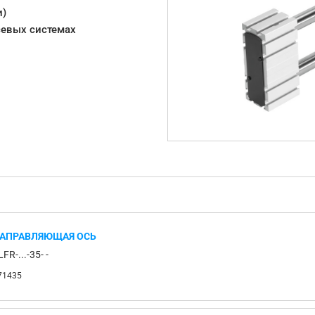
и)
севых системах
АПРАВЛЯЮЩАЯ ОСЬ
LFR-...-35- -
71435