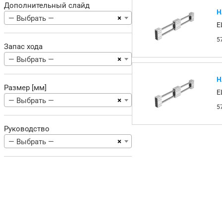
Дополнительный слайд
Н
×
— Выбрать —
E
5
Запас хода
×
— Выбрать —
Н
Размер [мм]
E
×
— Выбрать —
5
Руководство
×
— Выбрать —