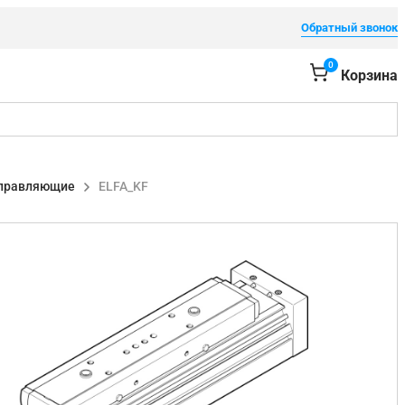
Обратный звонок
0
Корзина
правляющие
ELFA_KF