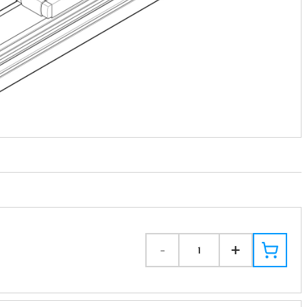
-
+
1