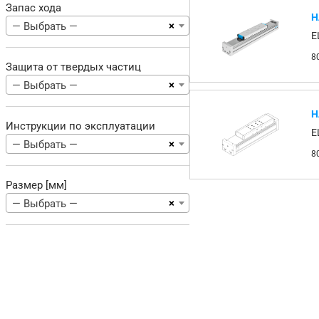
Запас хода
Н
×
— Выбрать —
E
8
Защита от твердых частиц
×
— Выбрать —
Н
Инструкции по эксплуатации
E
×
— Выбрать —
8
Размер [мм]
×
— Выбрать —