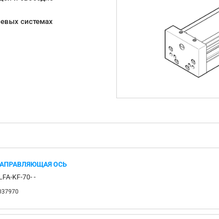
севых системах
АПРАВЛЯЮЩАЯ ОСЬ
LFA-KF-70- -
037970